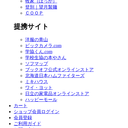
牧家（ぼっか）
登別｜望月製麺
ＣＯＯＰ
提携サイト
洋服の青山
ビックカメラ.com
学協くん.com
学校生協の本やさん
ソフマップ
ブックオフ公式オンラインストア
北海道日本ハムファイターズ
ミキハウス
ワイ・ヨット
日立の家電品オンラインストア
ハッピーモール
カート
ショップ会員ログイン
会員登録
ご利用ガイド