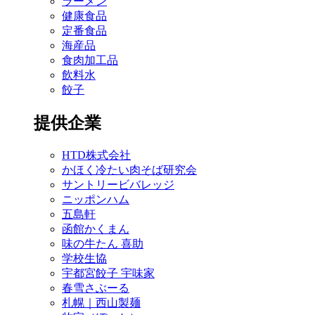
ラーメン
健康食品
定番食品
海産品
食肉加工品
飲料水
餃子
提供企業
HTD株式会社
かほく冷たい肉そば研究会
サントリービバレッジ
ニッポンハム
五島軒
函館かくまん
味の牛たん 喜助
学校生協
宇都宮餃子 宇味家
春雪さぶーる
札幌｜西山製麺