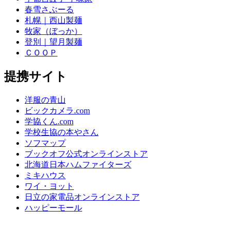
春雪さぶーる
札幌｜西山製麺
牧家（ぼっか）
登別｜望月製麺
ＣＯＯＰ
提携サイト
洋服の青山
ビックカメラ.com
学協くん.com
学校生協の本やさん
ソフマップ
ブックオフ公式オンラインストア
北海道日本ハムファイターズ
ミキハウス
ワイ・ヨット
日立の家電品オンラインストア
ハッピーモール