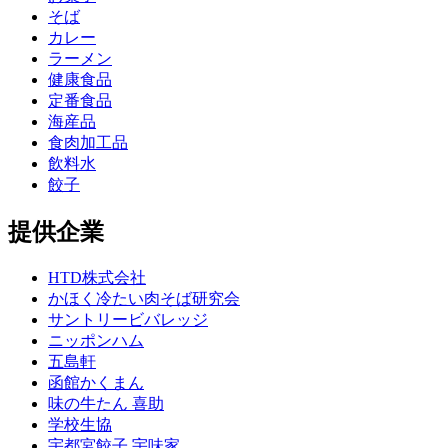
そば
カレー
ラーメン
健康食品
定番食品
海産品
食肉加工品
飲料水
餃子
提供企業
HTD株式会社
かほく冷たい肉そば研究会
サントリービバレッジ
ニッポンハム
五島軒
函館かくまん
味の牛たん 喜助
学校生協
宇都宮餃子 宇味家