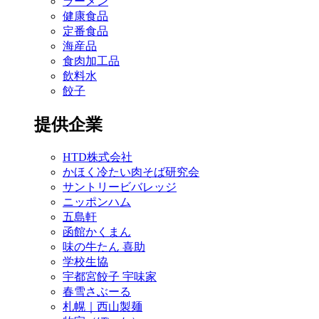
ラーメン
健康食品
定番食品
海産品
食肉加工品
飲料水
餃子
提供企業
HTD株式会社
かほく冷たい肉そば研究会
サントリービバレッジ
ニッポンハム
五島軒
函館かくまん
味の牛たん 喜助
学校生協
宇都宮餃子 宇味家
春雪さぶーる
札幌｜西山製麺