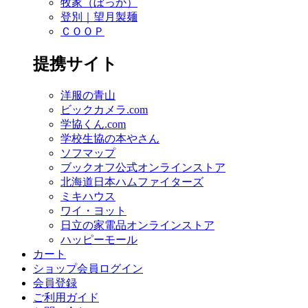
牧家（ぼっか）
登別｜望月製麺
ＣＯＯＰ
提携サイト
洋服の青山
ビックカメラ.com
学協くん.com
学校生協の本やさん
ソフマップ
ブックオフ公式オンラインストア
北海道日本ハムファイターズ
ミキハウス
ワイ・ヨット
日立の家電品オンラインストア
ハッピーモール
カート
ショップ会員ログイン
会員登録
ご利用ガイド