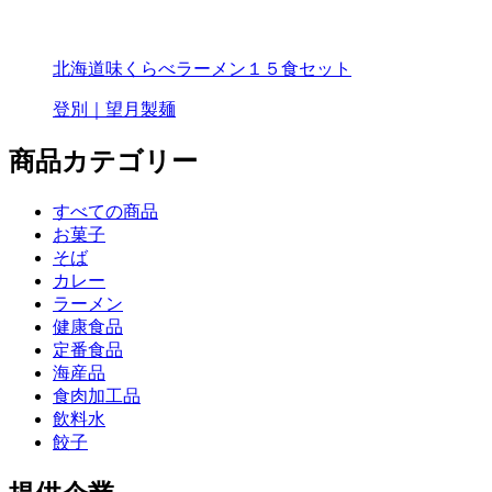
北海道味くらべラーメン１５食セット
登別｜望月製麺
商品カテゴリー
すべての商品
お菓子
そば
カレー
ラーメン
健康食品
定番食品
海産品
食肉加工品
飲料水
餃子