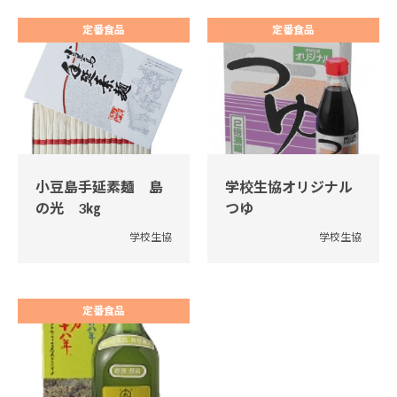
定番食品
定番食品
小豆島手延素麺 島
学校生協オリジナル
の光 3㎏
つゆ
学校生協
学校生協
定番食品