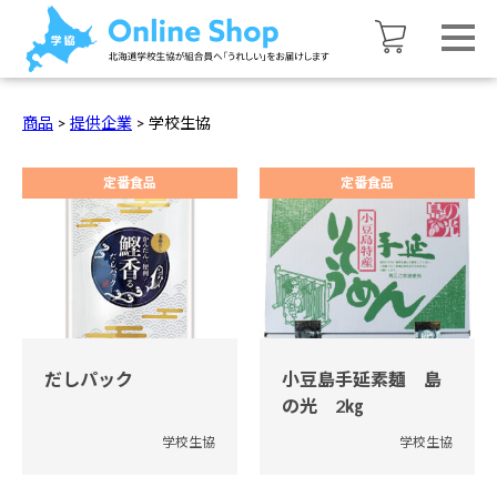
商品
>
提供企業
>
学校生協
定番食品
定番食品
だしパック
小豆島手延素麺 島
の光 2㎏
学校生協
学校生協