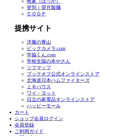
牧家（ぼっか）
登別｜望月製麺
ＣＯＯＰ
提携サイト
洋服の青山
ビックカメラ.com
学協くん.com
学校生協の本やさん
ソフマップ
ブックオフ公式オンラインストア
北海道日本ハムファイターズ
ミキハウス
ワイ・ヨット
日立の家電品オンラインストア
ハッピーモール
カート
ショップ会員ログイン
会員登録
ご利用ガイド