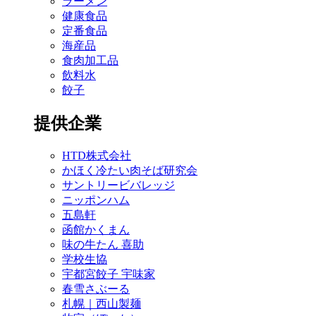
ラーメン
健康食品
定番食品
海産品
食肉加工品
飲料水
餃子
提供企業
HTD株式会社
かほく冷たい肉そば研究会
サントリービバレッジ
ニッポンハム
五島軒
函館かくまん
味の牛たん 喜助
学校生協
宇都宮餃子 宇味家
春雪さぶーる
札幌｜西山製麺