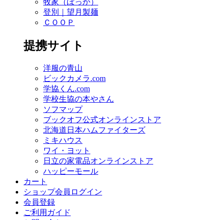
牧家（ぼっか）
登別｜望月製麺
ＣＯＯＰ
提携サイト
洋服の青山
ビックカメラ.com
学協くん.com
学校生協の本やさん
ソフマップ
ブックオフ公式オンラインストア
北海道日本ハムファイターズ
ミキハウス
ワイ・ヨット
日立の家電品オンラインストア
ハッピーモール
カート
ショップ会員ログイン
会員登録
ご利用ガイド