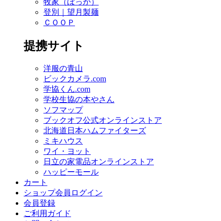
牧家（ぼっか）
登別｜望月製麺
ＣＯＯＰ
提携サイト
洋服の青山
ビックカメラ.com
学協くん.com
学校生協の本やさん
ソフマップ
ブックオフ公式オンラインストア
北海道日本ハムファイターズ
ミキハウス
ワイ・ヨット
日立の家電品オンラインストア
ハッピーモール
カート
ショップ会員ログイン
会員登録
ご利用ガイド