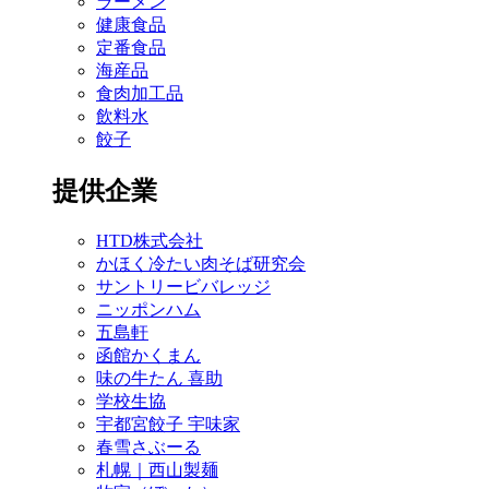
ラーメン
健康食品
定番食品
海産品
食肉加工品
飲料水
餃子
提供企業
HTD株式会社
かほく冷たい肉そば研究会
サントリービバレッジ
ニッポンハム
五島軒
函館かくまん
味の牛たん 喜助
学校生協
宇都宮餃子 宇味家
春雪さぶーる
札幌｜西山製麺