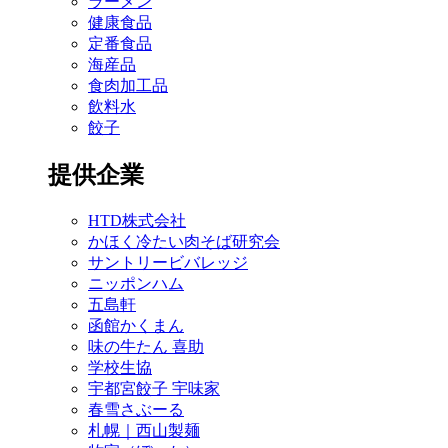
ラーメン
健康食品
定番食品
海産品
食肉加工品
飲料水
餃子
提供企業
HTD株式会社
かほく冷たい肉そば研究会
サントリービバレッジ
ニッポンハム
五島軒
函館かくまん
味の牛たん 喜助
学校生協
宇都宮餃子 宇味家
春雪さぶーる
札幌｜西山製麺