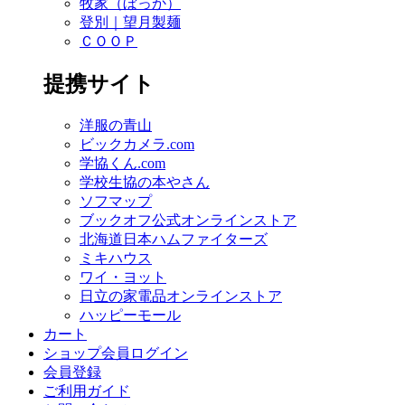
牧家（ぼっか）
登別｜望月製麺
ＣＯＯＰ
提携サイト
洋服の青山
ビックカメラ.com
学協くん.com
学校生協の本やさん
ソフマップ
ブックオフ公式オンラインストア
北海道日本ハムファイターズ
ミキハウス
ワイ・ヨット
日立の家電品オンラインストア
ハッピーモール
カート
ショップ会員ログイン
会員登録
ご利用ガイド