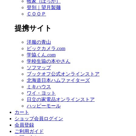
牧家（ぼっか）
登別｜望月製麺
ＣＯＯＰ
提携サイト
洋服の青山
ビックカメラ.com
学協くん.com
学校生協の本やさん
ソフマップ
ブックオフ公式オンラインストア
北海道日本ハムファイターズ
ミキハウス
ワイ・ヨット
日立の家電品オンラインストア
ハッピーモール
カート
ショップ会員ログイン
会員登録
ご利用ガイド