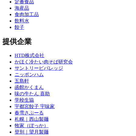
定番食品
海産品
食肉加工品
飲料水
餃子
提供企業
HTD株式会社
かほく冷たい肉そば研究会
サントリービバレッジ
ニッポンハム
五島軒
函館かくまん
味の牛たん 喜助
学校生協
宇都宮餃子 宇味家
春雪さぶーる
札幌｜西山製麺
牧家（ぼっか）
登別｜望月製麺