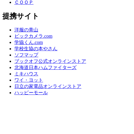
ＣＯＯＰ
提携サイト
洋服の青山
ビックカメラ.com
学協くん.com
学校生協の本やさん
ソフマップ
ブックオフ公式オンラインストア
北海道日本ハムファイターズ
ミキハウス
ワイ・ヨット
日立の家電品オンラインストア
ハッピーモール