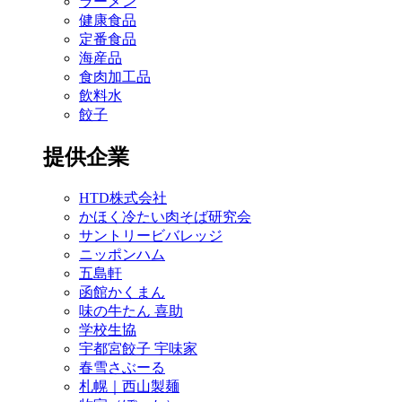
ラーメン
健康食品
定番食品
海産品
食肉加工品
飲料水
餃子
提供企業
HTD株式会社
かほく冷たい肉そば研究会
サントリービバレッジ
ニッポンハム
五島軒
函館かくまん
味の牛たん 喜助
学校生協
宇都宮餃子 宇味家
春雪さぶーる
札幌｜西山製麺