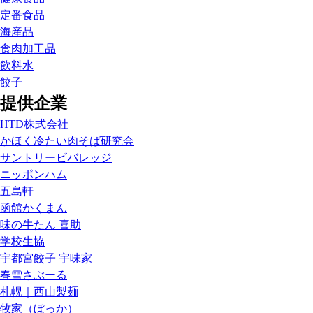
定番食品
海産品
食肉加工品
飲料水
餃子
提供企業
HTD株式会社
かほく冷たい肉そば研究会
サントリービバレッジ
ニッポンハム
五島軒
函館かくまん
味の牛たん 喜助
学校生協
宇都宮餃子 宇味家
春雪さぶーる
札幌｜西山製麺
牧家（ぼっか）