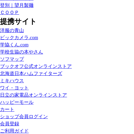
登別｜望月製麺
ＣＯＯＰ
提携サイト
洋服の青山
ビックカメラ.com
学協くん.com
学校生協の本やさん
ソフマップ
ブックオフ公式オンラインストア
北海道日本ハムファイターズ
ミキハウス
ワイ・ヨット
日立の家電品オンラインストア
ハッピーモール
カート
ショップ会員ログイン
会員登録
ご利用ガイド