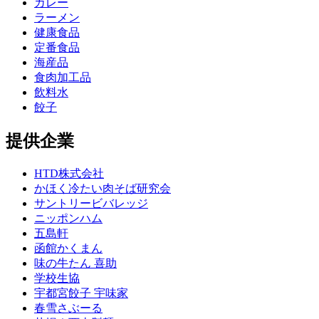
カレー
ラーメン
健康食品
定番食品
海産品
食肉加工品
飲料水
餃子
提供企業
HTD株式会社
かほく冷たい肉そば研究会
サントリービバレッジ
ニッポンハム
五島軒
函館かくまん
味の牛たん 喜助
学校生協
宇都宮餃子 宇味家
春雪さぶーる