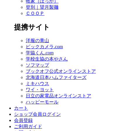
牧家（ぼっか）
登別｜望月製麺
ＣＯＯＰ
提携サイト
洋服の青山
ビックカメラ.com
学協くん.com
学校生協の本やさん
ソフマップ
ブックオフ公式オンラインストア
北海道日本ハムファイターズ
ミキハウス
ワイ・ヨット
日立の家電品オンラインストア
ハッピーモール
カート
ショップ会員ログイン
会員登録
ご利用ガイド