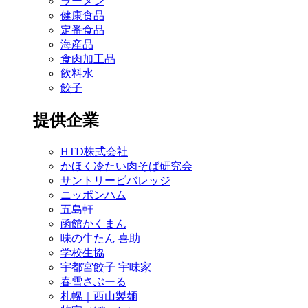
ラーメン
健康食品
定番食品
海産品
食肉加工品
飲料水
餃子
提供企業
HTD株式会社
かほく冷たい肉そば研究会
サントリービバレッジ
ニッポンハム
五島軒
函館かくまん
味の牛たん 喜助
学校生協
宇都宮餃子 宇味家
春雪さぶーる
札幌｜西山製麺