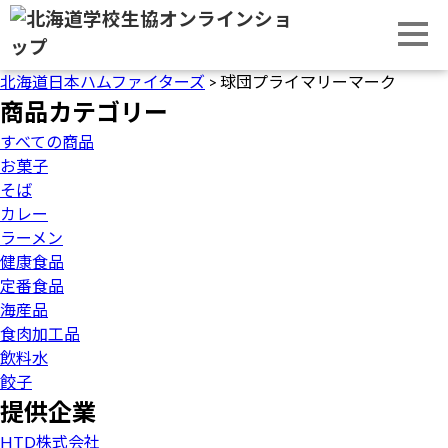
北海道日本ハムファイターズ
>
球団プライマリーマーク
商品カテゴリー
すべての商品
お菓子
そば
カレー
ラーメン
健康食品
定番食品
海産品
食肉加工品
飲料水
餃子
提供企業
HTD株式会社