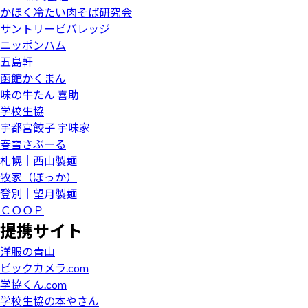
かほく冷たい肉そば研究会
サントリービバレッジ
ニッポンハム
五島軒
函館かくまん
味の牛たん 喜助
学校生協
宇都宮餃子 宇味家
春雪さぶーる
札幌｜西山製麺
牧家（ぼっか）
登別｜望月製麺
ＣＯＯＰ
提携サイト
洋服の青山
ビックカメラ.com
学協くん.com
学校生協の本やさん