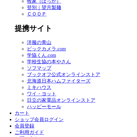
牧家（ぼっか）
登別｜望月製麺
ＣＯＯＰ
提携サイト
洋服の青山
ビックカメラ.com
学協くん.com
学校生協の本やさん
ソフマップ
ブックオフ公式オンラインストア
北海道日本ハムファイターズ
ミキハウス
ワイ・ヨット
日立の家電品オンラインストア
ハッピーモール
カート
ショップ会員ログイン
会員登録
ご利用ガイド