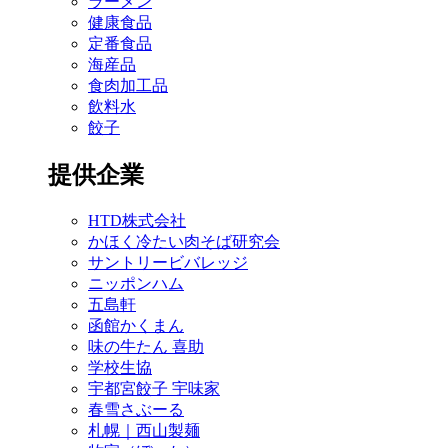
ラーメン
健康食品
定番食品
海産品
食肉加工品
飲料水
餃子
提供企業
HTD株式会社
かほく冷たい肉そば研究会
サントリービバレッジ
ニッポンハム
五島軒
函館かくまん
味の牛たん 喜助
学校生協
宇都宮餃子 宇味家
春雪さぶーる
札幌｜西山製麺