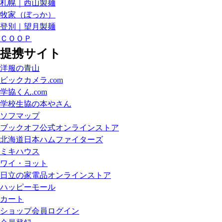
札幌｜西山製麺
牧家（ぼっか）
登別｜望月製麺
ＣＯＯＰ
提携サイト
洋服の青山
ビックカメラ.com
学協くん.com
学校生協の本やさん
ソフマップ
ブックオフ公式オンラインストア
北海道日本ハムファイターズ
ミキハウス
ワイ・ヨット
日立の家電品オンラインストア
ハッピーモール
カート
ショップ会員ログイン