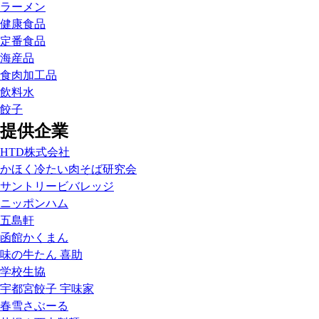
ラーメン
健康食品
定番食品
海産品
食肉加工品
飲料水
餃子
提供企業
HTD株式会社
かほく冷たい肉そば研究会
サントリービバレッジ
ニッポンハム
五島軒
函館かくまん
味の牛たん 喜助
学校生協
宇都宮餃子 宇味家
春雪さぶーる