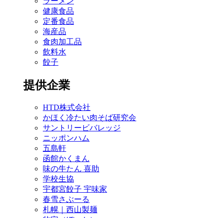
ラーメン
健康食品
定番食品
海産品
食肉加工品
飲料水
餃子
提供企業
HTD株式会社
かほく冷たい肉そば研究会
サントリービバレッジ
ニッポンハム
五島軒
函館かくまん
味の牛たん 喜助
学校生協
宇都宮餃子 宇味家
春雪さぶーる
札幌｜西山製麺