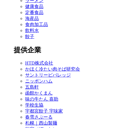
ラーメン
健康食品
定番食品
海産品
食肉加工品
飲料水
餃子
提供企業
HTD株式会社
かほく冷たい肉そば研究会
サントリービバレッジ
ニッポンハム
五島軒
函館かくまん
味の牛たん 喜助
学校生協
宇都宮餃子 宇味家
春雪さぶーる
札幌｜西山製麺