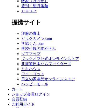
牧家（ぼっか）
登別｜望月製麺
ＣＯＯＰ
提携サイト
洋服の青山
ビックカメラ.com
学協くん.com
学校生協の本やさん
ソフマップ
ブックオフ公式オンラインストア
北海道日本ハムファイターズ
ミキハウス
ワイ・ヨット
日立の家電品オンラインストア
ハッピーモール
カート
ショップ会員ログイン
会員登録
ご利用ガイド