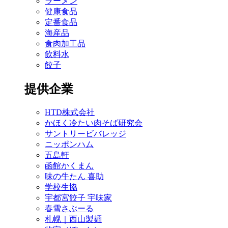
ラーメン
健康食品
定番食品
海産品
食肉加工品
飲料水
餃子
提供企業
HTD株式会社
かほく冷たい肉そば研究会
サントリービバレッジ
ニッポンハム
五島軒
函館かくまん
味の牛たん 喜助
学校生協
宇都宮餃子 宇味家
春雪さぶーる
札幌｜西山製麺