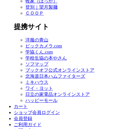
牧家（ぼっか）
登別｜望月製麺
ＣＯＯＰ
提携サイト
洋服の青山
ビックカメラ.com
学協くん.com
学校生協の本やさん
ソフマップ
ブックオフ公式オンラインストア
北海道日本ハムファイターズ
ミキハウス
ワイ・ヨット
日立の家電品オンラインストア
ハッピーモール
カート
ショップ会員ログイン
会員登録
ご利用ガイド