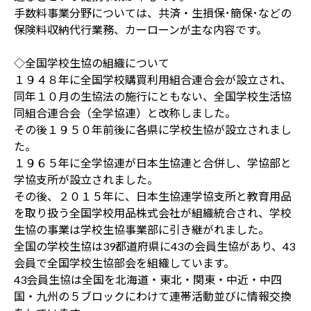
手数料事業分野については、共済・生損保･簡保･などの
保険料収納代行業務、カーローンが主な内容です。
◇全国学校生協の組織について
１９４８年に全国学校購買利用組合連合会が設立され、
同年１０月の生協法の施行にともない、全国学校生活協
同組合連合会（全学協連）と改称しました。
その後１９５０年前後に各県に学校生協が設立されまし
た。
１９６５年に全学協連が日本生協連と合併し、学協部と
学協支所が設立されました。
その後、２０１５年に、日本生協連学協支所と教育用品
を取り扱う全国学校用品株式会社が組織統合され、学校
生協の事業は学校生協事業部に引き継がれました。
全国の学校生協は39都道府県に43の会員生協があり、43
会員で全国学校生協部会を組織しています。
43会員生協は全国を北海道・東北・関東・中近・中四
国・九州の５ブロックにわけて連帯活動並びに情報交換