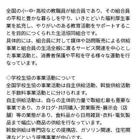
全国の小･中･高校の教職員が組合員であり、その組合員
の平和と豊かな暮らしを守り、いきとどいた福利厚生事
業を拡充し、やりがいのある教育活動をサポートするこ
とを目的につくられた生活協同組合です。
具体的には、組合員に対して媒体や訪問販売による供給
事業と組合員の生活全般に渡るサービス関連を中心とし
た事業活動と、消費者保護や平和を守る様々な運動を行
なっています。
◇学校生協の事業活動について
全国学校生協の事業活動は自主供給活動、斡旋供給活動
と手数料事業活動とに分けられます。
自主供給活動は、自らの主体的力量で取組む最も重要な
事業であり、カタログ･共同購入･営業販売･展示会（店
舗）等の業態があり、食料品から日用雑貨･衣料･電気製
品まで幅広い商品の供給を行なっています。
斡旋供給は専門店などの提携店、ガソリン関連、住宅関
連などという提携事業が中心です。