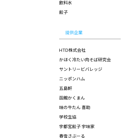
飲料水
餃子
提供企業
HTD株式会社
かほく冷たい肉そば研究会
サントリービバレッジ
ニッポンハム
五島軒
函館かくまん
味の牛たん 喜助
学校生協
宇都宮餃子 宇味家
春雪さぶーる