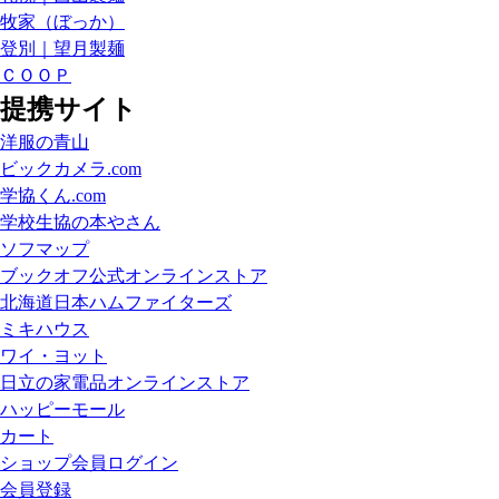
牧家（ぼっか）
登別｜望月製麺
ＣＯＯＰ
提携サイト
洋服の青山
ビックカメラ.com
学協くん.com
学校生協の本やさん
ソフマップ
ブックオフ公式オンラインストア
北海道日本ハムファイターズ
ミキハウス
ワイ・ヨット
日立の家電品オンラインストア
ハッピーモール
カート
ショップ会員ログイン
会員登録