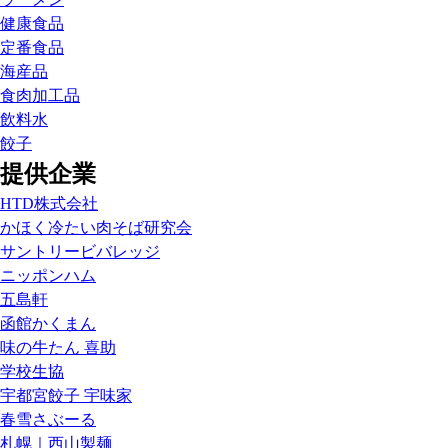
健康食品
定番食品
海産品
食肉加工品
飲料水
餃子
提供企業
HTD株式会社
かほく冷たい肉そば研究会
サントリービバレッジ
ニッポンハム
五島軒
函館かくまん
味の牛たん 喜助
学校生協
宇都宮餃子 宇味家
春雪さぶーる
札幌｜西山製麺