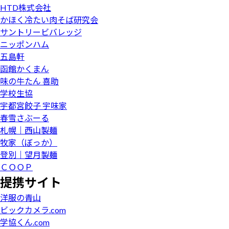
HTD株式会社
かほく冷たい肉そば研究会
サントリービバレッジ
ニッポンハム
五島軒
函館かくまん
味の牛たん 喜助
学校生協
宇都宮餃子 宇味家
春雪さぶーる
札幌｜西山製麺
牧家（ぼっか）
登別｜望月製麺
ＣＯＯＰ
提携サイト
洋服の青山
ビックカメラ.com
学協くん.com