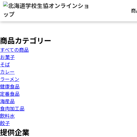
ミキハウス
>
商
商品カテゴリー
すべての商品
お菓子
そば
カレー
ラーメン
健康食品
定番食品
海産品
食肉加工品
飲料水
餃子
提供企業