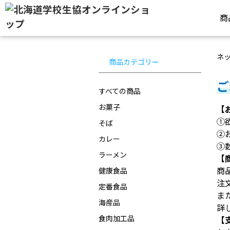
商
ネ
商品カテゴリー
ご
すべての商品
お菓子
【
①
そば
②
カレー
③
ラーメン
【
商
健康食品
注
定番食品
ま
海産品
詳
食肉加工品
【