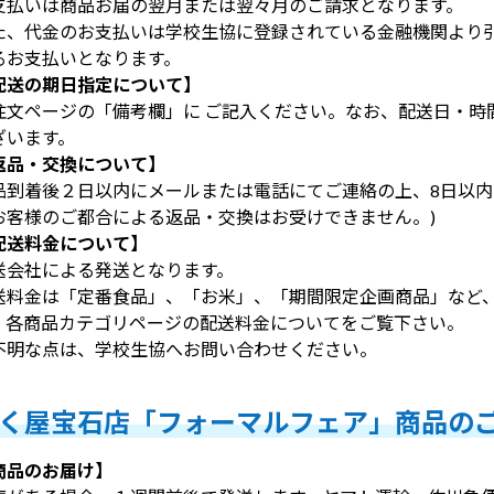
支払いは商品お届の翌月または翌々月のご請求となります。
た、代金のお支払いは学校生協に登録されている金融機関より引
るお支払いとなります。
配送の期日指定について】
注文ページの「備考欄」に ご記入ください。なお、配送日・時
ざいます。
返品・交換について】
品到着後２日以内にメールまたは電話にてご連絡の上、8日以
お客様のご都合による返品・交換はお受けできません。)
配送料金について】
送会社による発送となります。
送料金は「定番食品」、「お米」、「期間限定企画商品」など
、各商品カテゴリページの配送料金についてをご覧下さい。
不明な点は、学校生協へお問い合わせください。
く屋宝石店「フォーマルフェア」商品の
商品のお届け】