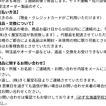
庫がある場合、１週間前後で発送します。ヤマト運輸・佐川急
 受注オーダー製品のぞく。
支払い方法】
引きのみ （現金・クレジットカードがご利用いただけます）
返品・交換について】
品が不良品の場合、商品お届け日から10日以内にご連絡の上、
(株)きく屋宝石店が負担致します）。代替品を配送させていた
客様のご都合による返品は未開封・未使用の物に限り可能とさ
料はお客様負担とさせていただきます。
お、特注品やオーダー品などは、返品・交換をお受けできない
い。
商品に関するお問い合わせ】
校名・所属・お名前・ご連絡先・お問い合わせ内容をメールに
ださい。
り返し、(株)きく屋宝石店よりご連絡させていただきます。
 ３営業日を過ぎても返信が無い場合はお問い合わせ未着の場合
度お問い合わせください。
 お問い合わせは電話でもお受けしております
（必ず北海道学校
い）
。