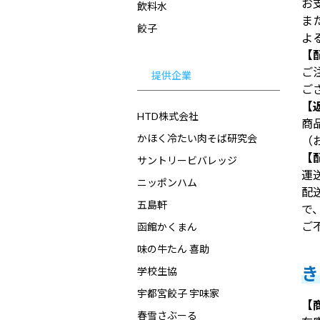
お
飲料水
ま
餃子
よ
【
ご
提供企業
ご
【
HTD株式会社
商
かほく冷たい肉そば研究会
（
【
サントリービバレッジ
運
ニッポンハム
配
五島軒
で
ご
函館かくまん
味の牛たん 喜助
き
学校生協
宇都宮餃子 宇味家
【
春雪さぶーる