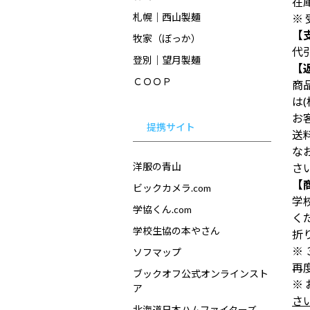
在
札幌｜西山製麺
※
【
牧家（ぼっか）
代
登別｜望月製麺
【
ＣＯＯＰ
商
は
お
提携サイト
送
な
洋服の青山
さ
【
ビックカメラ.com
学
学協くん.com
く
学校生協の本やさん
折
※
ソフマップ
再
ブックオフ公式オンラインスト
※
ア
さ
北海道日本ハムファイターズ