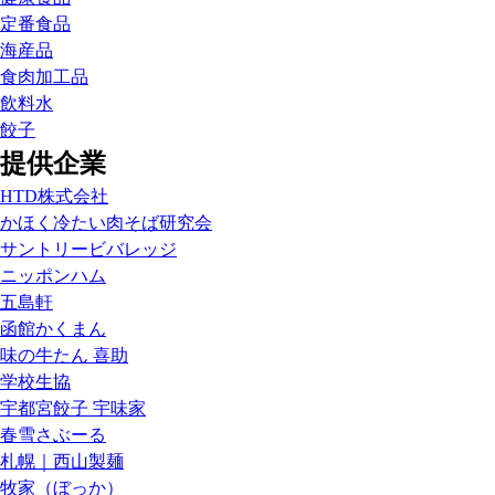
定番食品
海産品
食肉加工品
飲料水
餃子
提供企業
HTD株式会社
かほく冷たい肉そば研究会
サントリービバレッジ
ニッポンハム
五島軒
函館かくまん
味の牛たん 喜助
学校生協
宇都宮餃子 宇味家
春雪さぶーる
札幌｜西山製麺
牧家（ぼっか）