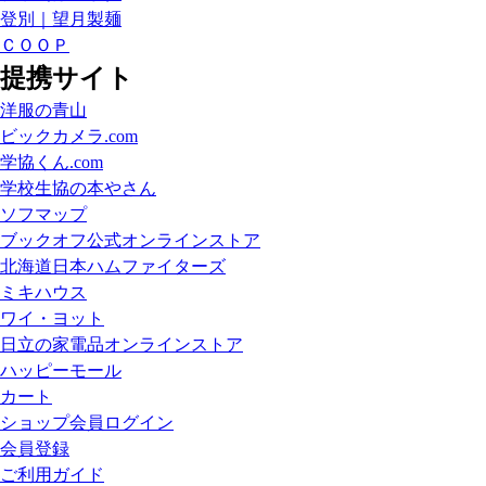
登別｜望月製麺
ＣＯＯＰ
提携サイト
洋服の青山
ビックカメラ.com
学協くん.com
学校生協の本やさん
ソフマップ
ブックオフ公式オンラインストア
北海道日本ハムファイターズ
ミキハウス
ワイ・ヨット
日立の家電品オンラインストア
ハッピーモール
カート
ショップ会員ログイン
会員登録
ご利用ガイド